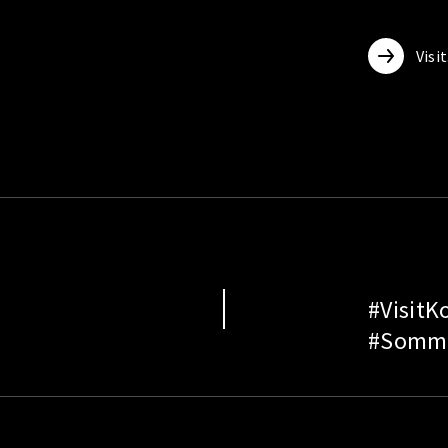
Visi
#VisitK
#Somme