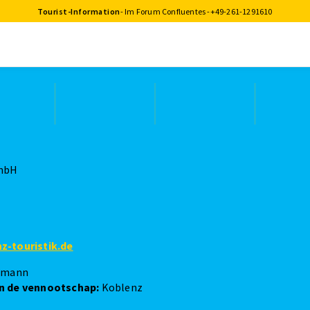
Tourist-Information
- Im Forum Confluentes -
+49-261-1291610
GmbH
nz-touristik.de
fmann
an de vennootschap:
Koblenz