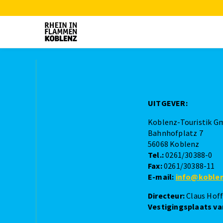
UITGEVER:
Koblenz-Touristik 
Bahnhofplatz 7
56068 Koblenz
Tel.:
0261/30388-0
Fax:
0261/30388-11
E-mail:
info‎@‎koble
Directeur:
Claus Hof
Vestigingsplaats v