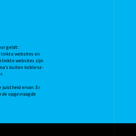
or geldt:
elinkte websites en
linkte websites zijn
ina’s buiten koblenz-
r.
juistheid ervan. Er
an de opgevraagde