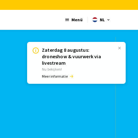
Menü
NL
Zaterdag 8 augustus:
droneshow & vuurwerk via
livestream
Nu bekijken!
Meer informatie