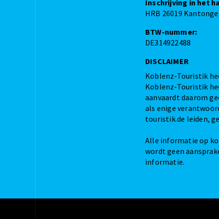
Inschrijving in het 
HRB 26019 Kantonge
BTW-nummer:
DE314922488
DISCLAIMER
Koblenz-Touristik hee
Koblenz-Touristik he
aanvaardt daarom gee
als enige verantwoord
touristik.de leiden, 
Alle informatie op ko
wordt geen aansprakel
informatie.