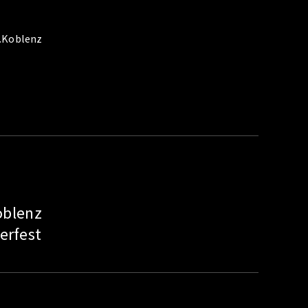
t.Koblenz
oblenz
rfest