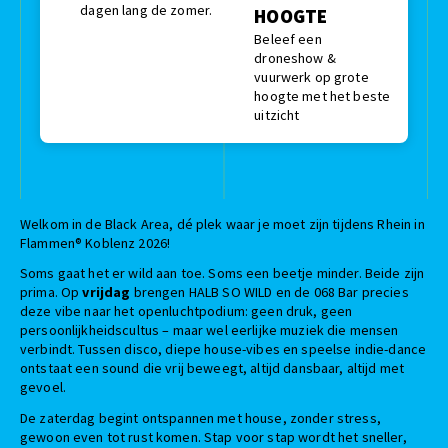
dagen lang de zomer.
HOOGTE
Beleef een
droneshow &
vuurwerk op grote
hoogte met het beste
uitzicht
Welkom in de Black Area, dé plek waar je moet zijn tijdens Rhein in
Flammen® Koblenz 2026!
Soms gaat het er wild aan toe. Soms een beetje minder. Beide zijn
prima. Op
vrijdag
brengen HALB SO WILD en de 068 Bar precies
deze vibe naar het openluchtpodium: geen druk, geen
persoonlijkheidscultus – maar wel eerlijke muziek die mensen
verbindt. Tussen disco, diepe house-vibes en speelse indie-dance
ontstaat een sound die vrij beweegt, altijd dansbaar, altijd met
gevoel.
De zaterdag begint ontspannen met house, zonder stress,
gewoon even tot rust komen. Stap voor stap wordt het sneller,