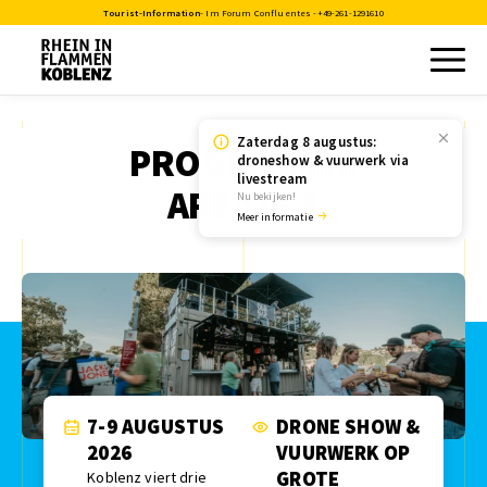
Tourist-Information
- Im Forum Confluentes -
+49-261-1291610
Zaterdag 8 augustus:
PROGRAMMA:
droneshow & vuurwerk via
livestream
AREA 068
Nu bekijken!
Meer informatie
7-9 AUGUSTUS
DRONE SHOW &
2026
VUURWERK OP
GROTE
Koblenz viert drie