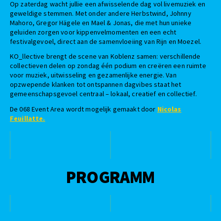
Op zaterdag wacht jullie een afwisselende dag vol livemuziek en
geweldige stemmen. Met onder andere Herbstwind, Johnny
Mahoro, Gregor Hägele en Mael & Jonas, die met hun unieke
geluiden zorgen voor kippenvelmomenten en een echt
festivalgevoel, direct aan de samenvloeiing van Rijn en Moezel.
KO_llective brengt de scene van Koblenz samen: verschillende
collectieven delen op zondag één podium en creëren een ruimte
voor muziek, uitwisseling en gezamenlijke energie. Van
opzwepende klanken tot ontspannen dagvibes staat het
gemeenschapsgevoel centraal – lokaal, creatief en collectief.
De 068 Event Area wordt mogelijk gemaakt door
Nicolas
Feuillatte.
PROGRAMM