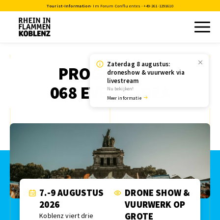
Tourist-Information
- Im Forum Confluentes -
+49-261-1291610
Zaterdag 8 augustus:
PROGRAMMA:
droneshow & vuurwerk via
livestream
068 EVENT AREA
Nu bekijken!
Meer informatie
7.-9 AUGUSTUS
DRONE SHOW &
2026
VUURWERK OP
GROTE
Koblenz viert drie