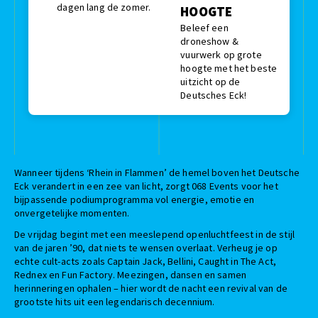
dagen lang de zomer.
HOOGTE
Beleef een
droneshow &
vuurwerk op grote
hoogte met het beste
uitzicht op de
Deutsches Eck!
Wanneer tijdens ‘Rhein in Flammen’ de hemel boven het Deutsche
Eck verandert in een zee van licht, zorgt 068 Events voor het
bijpassende podiumprogramma vol energie, emotie en
onvergetelijke momenten.
De vrijdag begint met een meeslepend openluchtfeest in de stijl
van de jaren ’90, dat niets te wensen overlaat. Verheug je op
echte cult-acts zoals Captain Jack, Bellini, Caught in The Act,
Rednex en Fun Factory. Meezingen, dansen en samen
herinneringen ophalen – hier wordt de nacht een revival van de
grootste hits uit een legendarisch decennium.